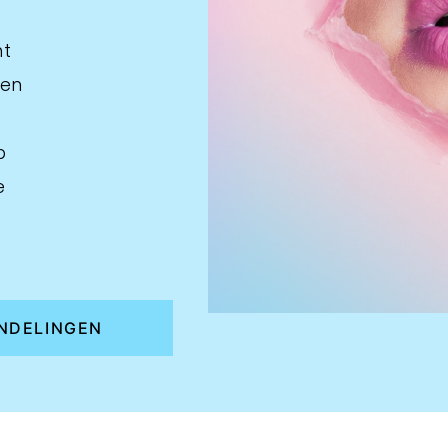
ht
gen
p
e
NDELINGEN