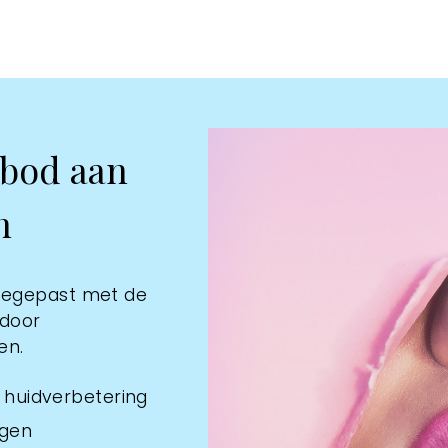
nbod aan
n
toegepast met de
 door
en.
 huidverbetering
ngen